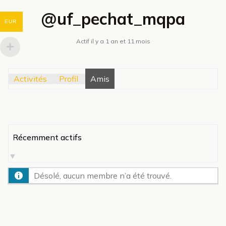
@uf_pechat_mqpa
EUR
Actif il y a 1 an et 11 mois
Activités
Profil
Amis
Afficher
par
activité:
Désolé, aucun membre n’a été trouvé.