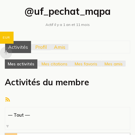
@uf_pechat_mqpa
Actif il y a 1 an et 11 mois
EUR
Activités
Profil
Amis
Mes activités
Mes citations
Mes favoris
Mes amis
Activités du membre
Flux
RSS
Afficher
par
activité: