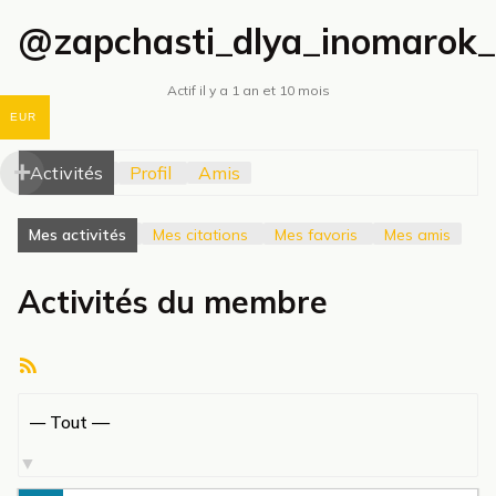
@zapchasti_dlya_inomarok
Actif il y a 1 an et 10 mois
EUR
Activités
Profil
Amis
Mes activités
Mes citations
Mes favoris
Mes amis
Activités du membre
Flux
RSS
Afficher
par
activité: