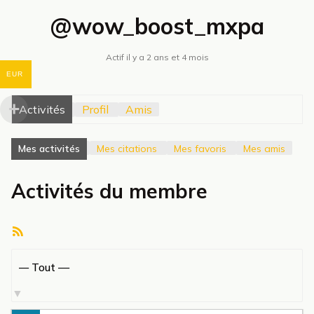
@wow_boost_mxpa
Actif il y a 2 ans et 4 mois
EUR
Activités
Profil
Amis
Mes activités
Mes citations
Mes favoris
Mes amis
Activités du membre
Flux
RSS
Afficher
par
activité: