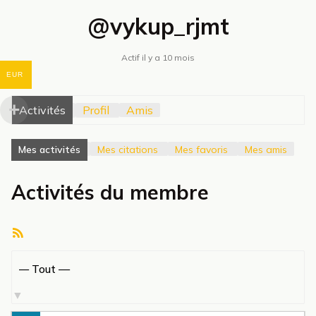
@vykup_rjmt
Actif il y a 10 mois
EUR
Activités
Profil
Amis
Mes activités
Mes citations
Mes favoris
Mes amis
Activités du membre
Flux
RSS
Afficher
par
activité: