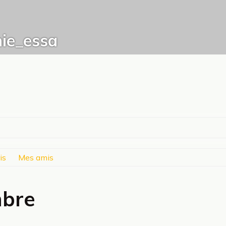
ie_essa
is
Mes amis
mbre