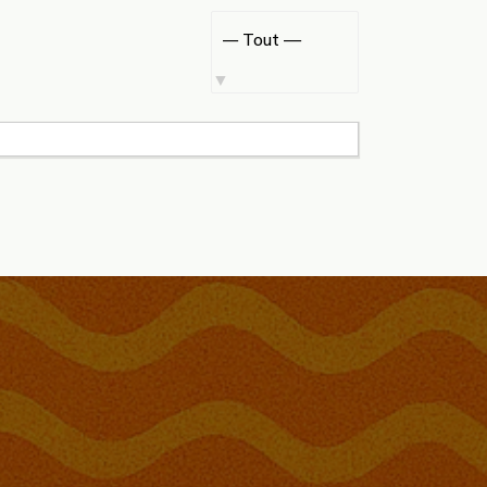
Afficher
par
activité: