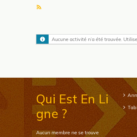
Flux
RSS
Aucune activité n’a été trouvée. Utilise
Qui Est En Li
Ann
Tabl
Gne ?
Aucun membre ne se trouve