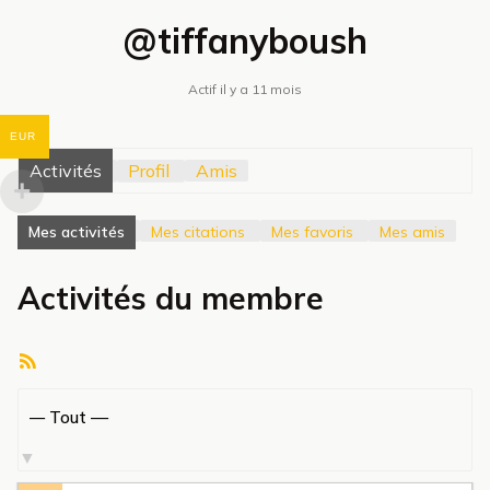
@tiffanyboush
Actif il y a 11 mois
EUR
Activités
Profil
Amis
Mes activités
Mes citations
Mes favoris
Mes amis
Activités du membre
Flux
RSS
Afficher
par
activité: