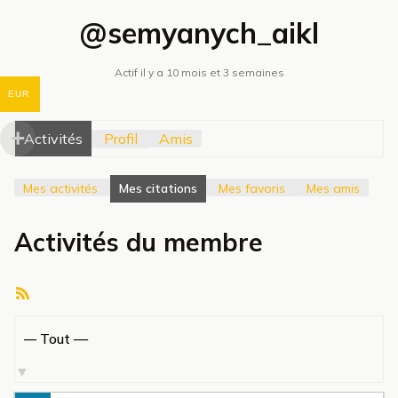
@semyanych_aikl
Actif il y a 10 mois et 3 semaines
EUR
Activités
Profil
Amis
Mes activités
Mes citations
Mes favoris
Mes amis
Activités du membre
Flux
RSS
Afficher
par
activité: