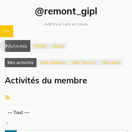
@remont_gipl
Actif il y a 2 ans et 1 mois
EUR
Activités
Profil
Amis
Mes activités
Mes citations
Mes favoris
Mes amis
Activités du membre
Flux
RSS
Afficher
par
activité: