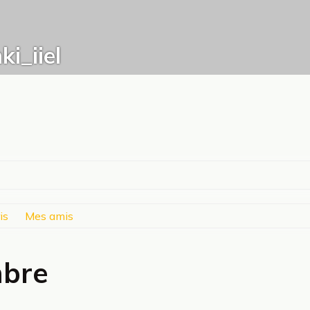
i_iiel
is
Mes amis
mbre