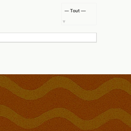
Afficher
par
activité: