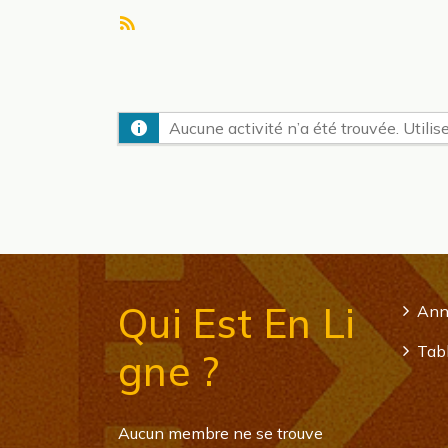
Flux
RSS
Aucune activité n’a été trouvée. Utilise
Qui Est En Li
Ann
Tabl
Gne ?
Aucun membre ne se trouve