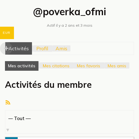
@poverka_ofmi
Actif il y a 2 ans et 3 mois
EUR
Activités
Profil
Amis
Mes activités
Mes citations
Mes favoris
Mes amis
Activités du membre
Flux
RSS
Afficher
par
activité: