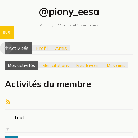
@piony_eesa
Actif il y a 11 mois et 3 semaines
EUR
Activités
Profil
Amis
Mes activités
Mes citations
Mes favoris
Mes amis
Activités du membre
Flux
RSS
Afficher
par
activité: