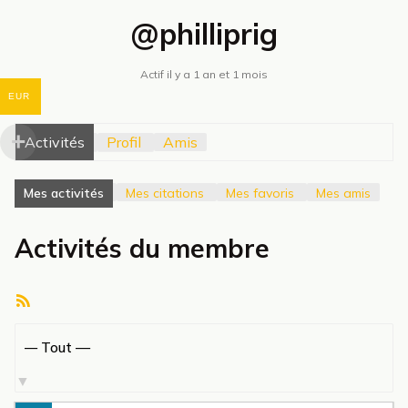
@philliprig
Actif il y a 1 an et 1 mois
EUR
Activités
Profil
Amis
Mes activités
Mes citations
Mes favoris
Mes amis
Activités du membre
Flux
RSS
Afficher
par
activité: