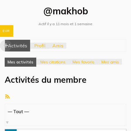
@makhob
Actif il y a 11 mois et 1 semaine
EUR
Activités
Profil
Amis
Mes activités
Mes citations
Mes favoris
Mes amis
Activités du membre
Flux
RSS
Afficher
par
activité: