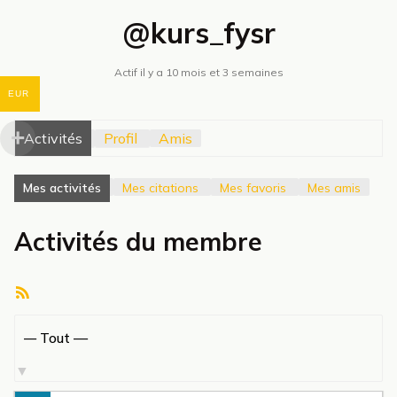
@kurs_fysr
Actif il y a 10 mois et 3 semaines
EUR
Activités
Profil
Amis
Mes activités
Mes citations
Mes favoris
Mes amis
Activités du membre
Flux
RSS
Afficher
par
activité: