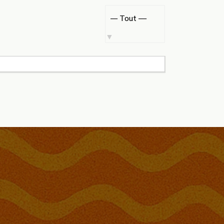
Afficher
par
activité: