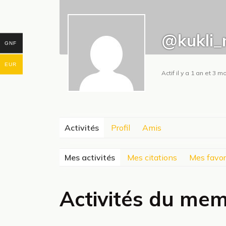
@kukli_
GNF
EUR
Actif il y a 1 an et 3 m
Activités
Profil
Amis
Mes activités
Mes citations
Mes favor
Activités du me