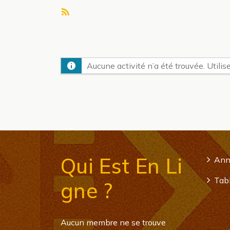
Flux
RSS
Aucune activité n’a été trouvée. Utilise
Qui Est En Li
Ann
Tabl
Gne ?
Aucun membre ne se trouve