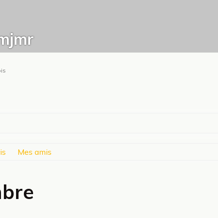
mjmr
ois
is
Mes amis
mbre