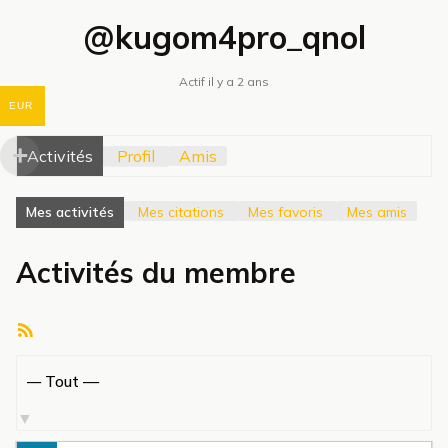
@kugom4pro_qnol
Actif il y a 2 ans
EUR
Activités
Profil
Amis
Mes activités
Mes citations
Mes favoris
Mes amis
Activités du membre
Flux
RSS
Afficher
par
activité: