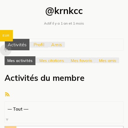
@krnkcc
Actif il y a 1 an et 1 mois
EUR
Activités
Profil
Amis
Mes activités
Mes citations
Mes favoris
Mes amis
Activités du membre
Flux
RSS
Afficher
par
activité: