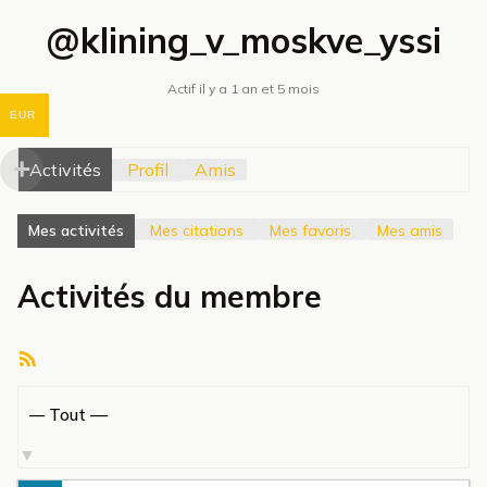
@klining_v_moskve_yssi
Actif il y a 1 an et 5 mois
EUR
Activités
Profil
Amis
Mes activités
Mes citations
Mes favoris
Mes amis
Activités du membre
Flux
RSS
Afficher
par
activité: