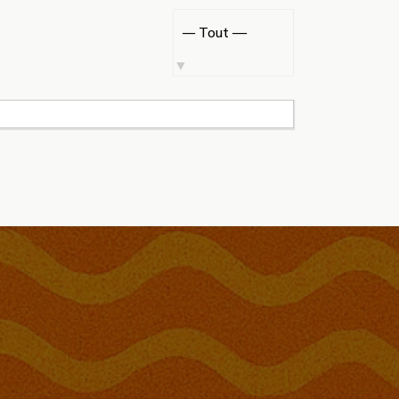
Afficher
par
activité: