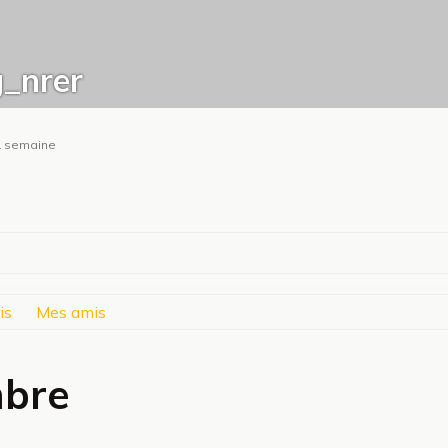
g_nrer
t 1 semaine
is
Mes amis
mbre