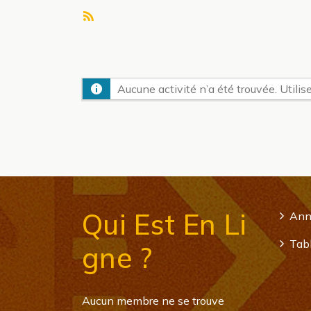
Flux
RSS
Aucune activité n’a été trouvée. Utilise
Qui Est En Li
Ann
Tabl
Gne ?
Aucun membre ne se trouve