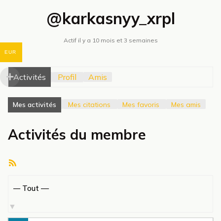
@karkasnyy_xrpl
Actif il y a 10 mois et 3 semaines
EUR
Activités
Profil
Amis
Mes activités
Mes citations
Mes favoris
Mes amis
Activités du membre
Flux
RSS
Afficher
par
activité: