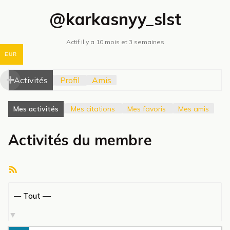
@karkasnyy_slst
Actif il y a 10 mois et 3 semaines
EUR
Activités
Profil
Amis
Mes activités
Mes citations
Mes favoris
Mes amis
Activités du membre
Flux
RSS
Afficher
par
activité: