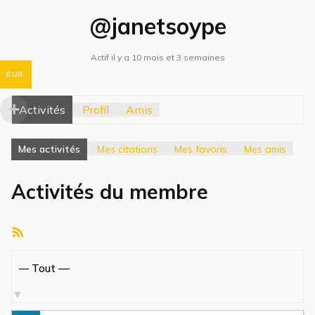
@janetsoype
Actif il y a 10 mois et 3 semaines
EUR
Activités
Profil
Amis
Mes activités
Mes citations
Mes favoris
Mes amis
Activités du membre
Flux
RSS
Afficher
par
activité: