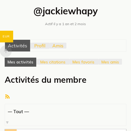
@jackiewhapy
Actif il y a 1 an et 2 mois
EUR
Activités
Profil
Amis
Mes activités
Mes citations
Mes favoris
Mes amis
Activités du membre
Flux
RSS
Afficher
par
activité: