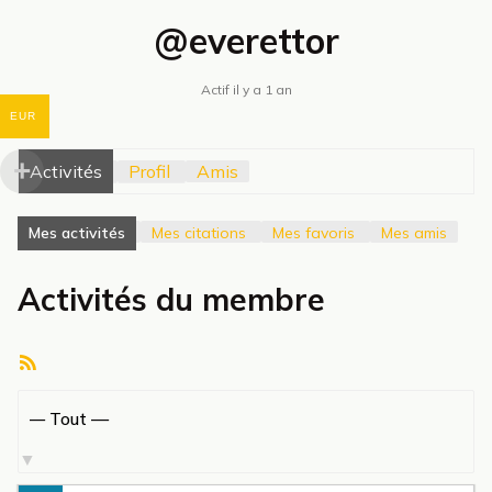
@everettor
Actif il y a 1 an
EUR
Activités
Profil
Amis
Mes activités
Mes citations
Mes favoris
Mes amis
Activités du membre
Flux
RSS
Afficher
par
activité: