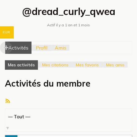
@dread_curly_qwea
Actif il y a 1 an et 1 mois
EUR
Activités
Profil
Amis
Mes activités
Mes citations
Mes favoris
Mes amis
Activités du membre
Flux
RSS
Afficher
par
activité: