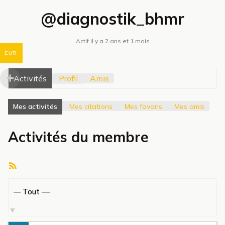
@diagnostik_bhmr
Actif il y a 2 ans et 1 mois
EUR
Activités
Profil
Amis
Mes activités
Mes citations
Mes favoris
Mes amis
Activités du membre
Flux
RSS
Afficher
par
activité: