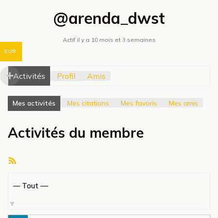
@arenda_dwst
Actif il y a 10 mois et 3 semaines
EUR
Activités
Profil
Amis
Mes activités
Mes citations
Mes favoris
Mes amis
Activités du membre
Flux
RSS
Afficher
par
activité: