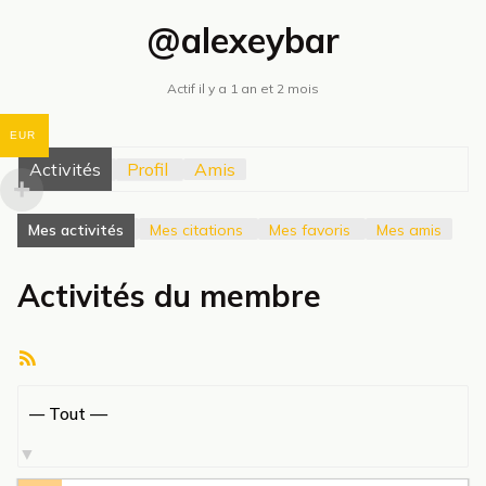
@alexeybar
Actif il y a 1 an et 2 mois
EUR
Activités
Profil
Amis
Mes activités
Mes citations
Mes favoris
Mes amis
Activités du membre
Flux
RSS
Afficher
par
activité: