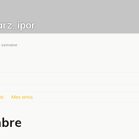
rz_ipor
t 1 semaine
is
Mes amis
mbre