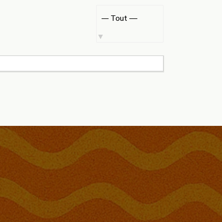
Afficher
par
activité: