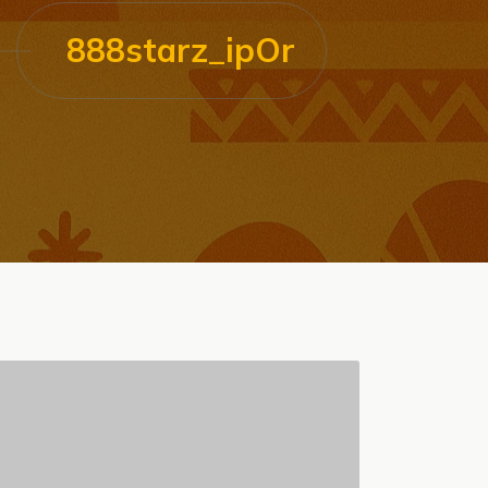
888starz_ipOr