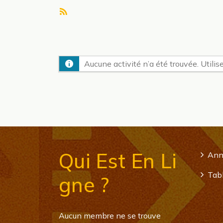
Flux
RSS
Aucune activité n’a été trouvée. Utilise
Qui Est En Li
Ann
Tabl
Gne ?
Aucun membre ne se trouve