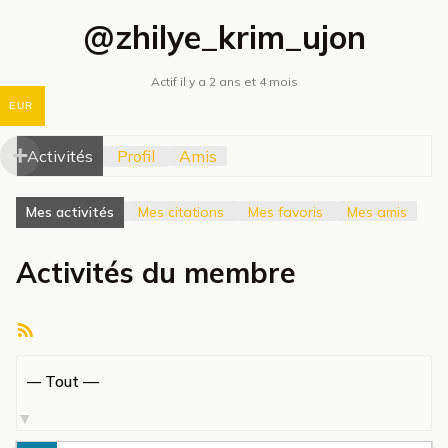
@zhilye_krim_ujon
Actif il y a 2 ans et 4 mois
EUR
Activités
Profil
Amis
Mes activités
Mes citations
Mes favoris
Mes amis
Activités du membre
Flux
RSS
Afficher
par
activité: