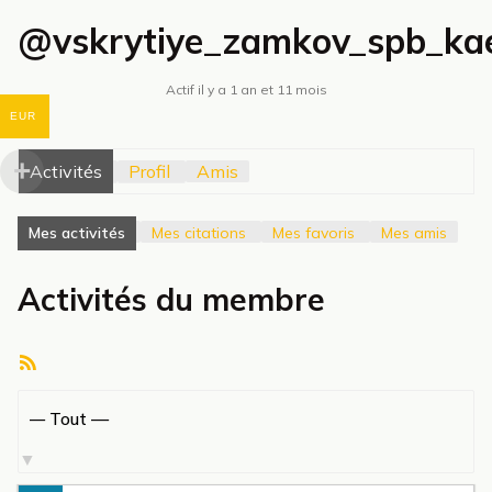
@vskrytiye_zamkov_spb_ka
Actif il y a 1 an et 11 mois
EUR
Activités
Profil
Amis
Mes activités
Mes citations
Mes favoris
Mes amis
Activités du membre
Flux
RSS
Afficher
par
activité: