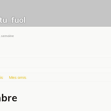
u_fuol
t 1 semaine
is
Mes amis
mbre