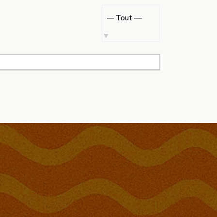
Afficher
par
activité: