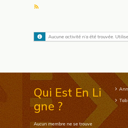
Flux
RSS
Aucune activité n’a été trouvée. Utilise
Qui Est En Li
Ann
Tabl
Gne ?
Aucun membre ne se trouve