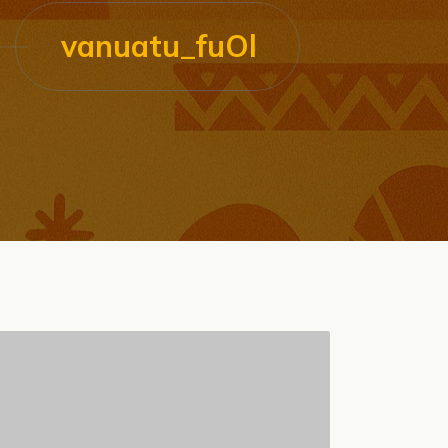
vanuatu_fuOl