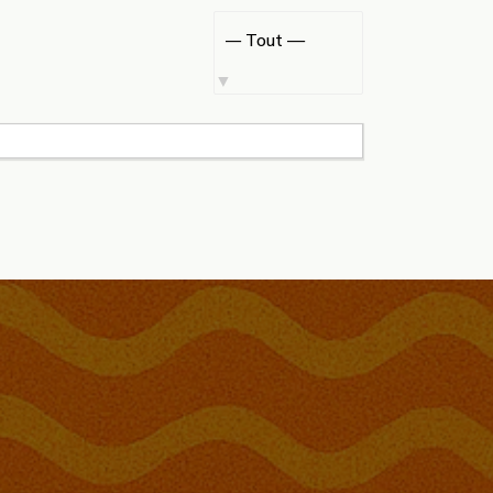
Afficher
par
activité: