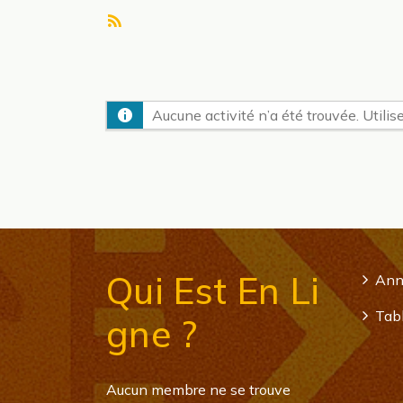
Flux
RSS
Aucune activité n’a été trouvée. Utilise
Qui Est En Li
Ann
Tabl
Gne ?
Aucun membre ne se trouve