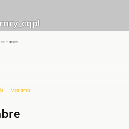
ary_cqpl
t 4 semaines
is
Mes amis
mbre