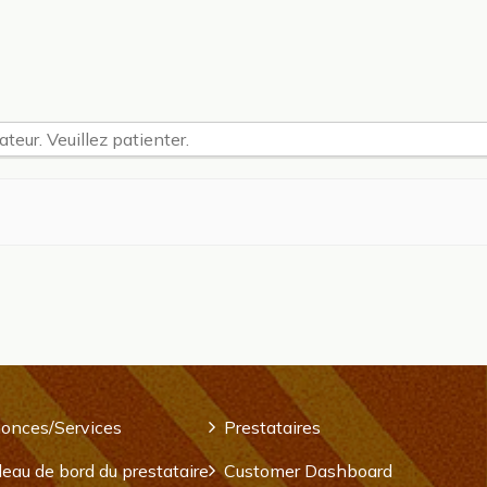
teur. Veuillez patienter.
onces/Services
Prestataires
eau de bord du prestataire
Customer Dashboard