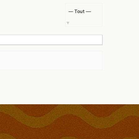
Afficher
par
activité: