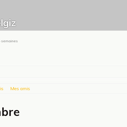
lgiz
t 4 semaines
is
Mes amis
mbre