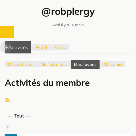
@robplergy
Actif il y a 10 mois
EUR
Activités
Profil
Amis
Mes activités
Mes citations
Mes favoris
Mes amis
Activités du membre
Flux
RSS
Afficher
par
activité: