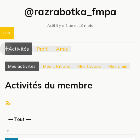
@razrabotka_fmpa
Actif il y a 1 an et 10 mois
EUR
Activités
Profil
Amis
Mes activités
Mes citations
Mes favoris
Mes amis
Activités du membre
Flux
RSS
Afficher
par
activité: