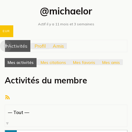
@michaelor
Actif il y a 11 mois et 3 semaines
EUR
Activités
Profil
Amis
Mes activités
Mes citations
Mes favoris
Mes amis
Activités du membre
Flux
RSS
Afficher
par
activité: