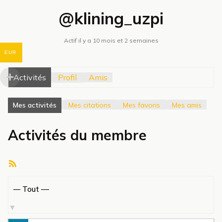
@klining_uzpi
Actif il y a 10 mois et 2 semaines
EUR
Activités
Profil
Amis
Mes activités
Mes citations
Mes favoris
Mes amis
Activités du membre
Flux
RSS
Afficher
par
activité: