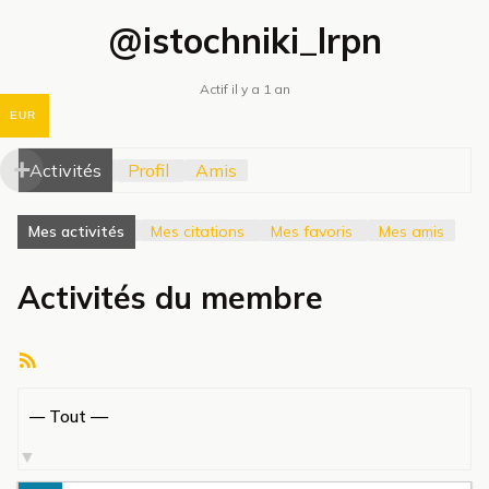
@istochniki_lrpn
Actif il y a 1 an
EUR
Activités
Profil
Amis
Mes activités
Mes citations
Mes favoris
Mes amis
Activités du membre
Flux
RSS
Afficher
par
activité: