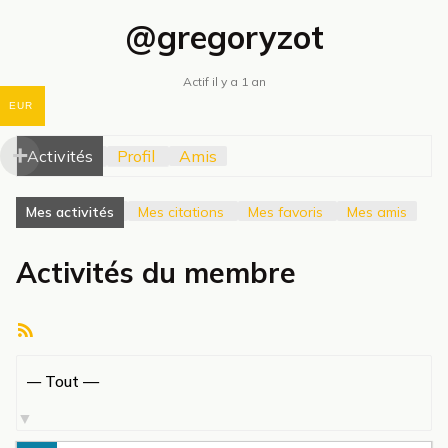
@gregoryzot
Actif il y a 1 an
EUR
Activités
Profil
Amis
Mes activités
Mes citations
Mes favoris
Mes amis
Activités du membre
Flux
RSS
Afficher
par
activité: