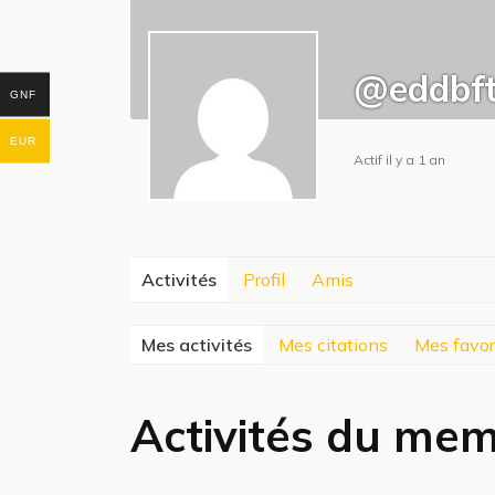
@eddbft
GNF
EUR
Actif il y a 1 an
Activités
Profil
Amis
Mes activités
Mes citations
Mes favor
Activités du me