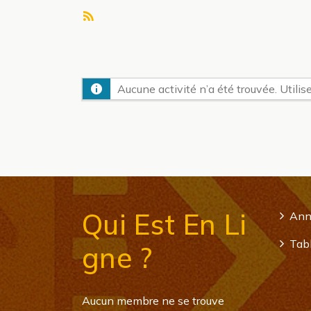
Flux
RSS
Aucune activité n’a été trouvée. Utilise
Qui Est En Li
Ann
Tabl
Gne ?
Aucun membre ne se trouve