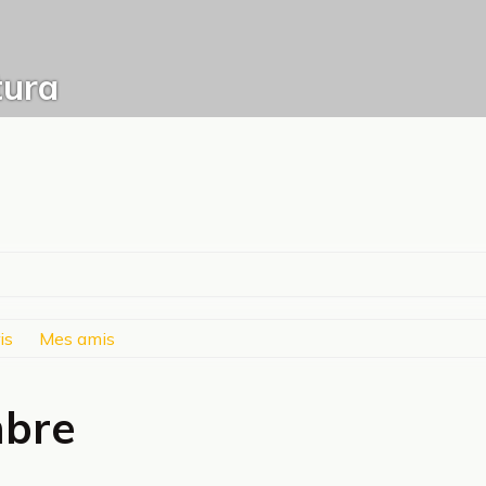
ura
is
Mes amis
mbre