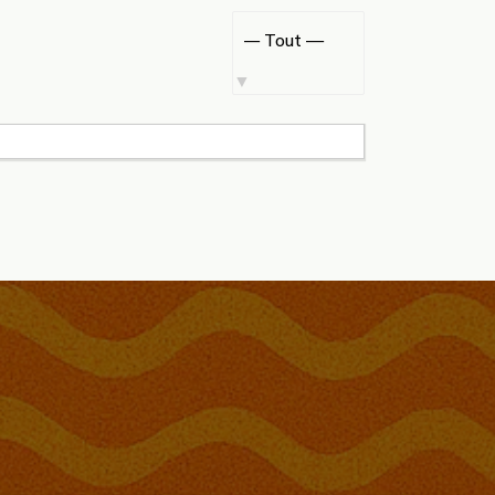
Afficher
par
activité: