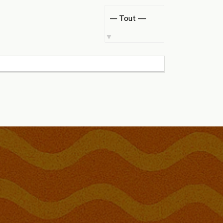
Afficher
par
activité: