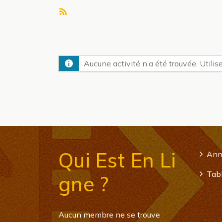
Flux
RSS
Aucune activité n’a été trouvée. Utilise
Qui Est En Li
Ann
Tabl
Gne ?
Aucun membre ne se trouve