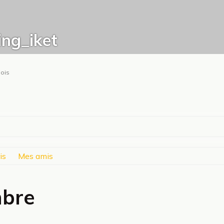
ing_iket
mois
is
Mes amis
mbre