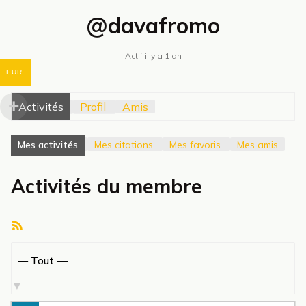
@davafromo
Actif il y a 1 an
EUR
Activités
Profil
Amis
Mes activités
Mes citations
Mes favoris
Mes amis
Activités du membre
Flux
RSS
Afficher
par
activité: