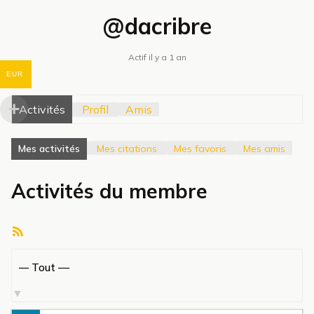
@dacribre
Actif il y a 1 an
EUR
Activités
Profil
Amis
Mes activités
Mes citations
Mes favoris
Mes amis
Activités du membre
Flux
RSS
Afficher
par
activité: