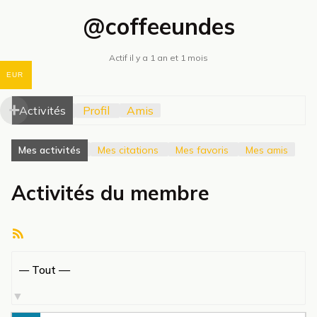
@coffeeundes
Actif il y a 1 an et 1 mois
EUR
Activités
Profil
Amis
Mes activités
Mes citations
Mes favoris
Mes amis
Activités du membre
Flux
RSS
Afficher
par
activité: