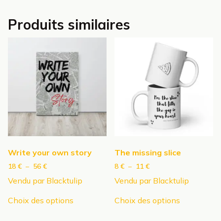
Produits similaires
Write your own story
The missing slice
Plage
Plage
18
€
–
56
€
8
€
–
11
€
de
de
Vendu par Blacktulip
Vendu par Blacktulip
prix :
prix :
Ce
Ce
18 €
8 €
Choix des options
Choix des options
produit
produit
à
à
a
a
56 €
11 €