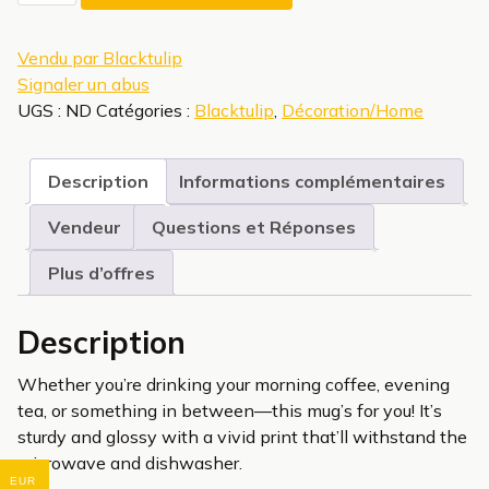
Won't
leggo
Vendu par Blacktulip
Signaler un abus
UGS :
ND
Catégories :
Blacktulip
,
Décoration/Home
Description
Informations complémentaires
Vendeur
Questions et Réponses
Plus d’offres
Description
Whether you’re drinking your morning coffee, evening
tea, or something in between—this mug’s for you! It’s
sturdy and glossy with a vivid print that’ll withstand the
microwave and dishwasher.
EUR