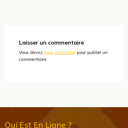
Les
options
peuvent
être
choisies
sur
Laisser un commentaire
la
page
Vous devez
vous connecter
pour publier un
du
commentaire.
produit
Qui Est En Ligne ?