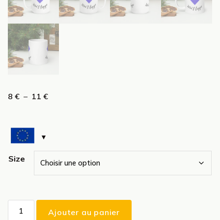
Plage
8
€
–
11
€
de
prix :
8 €
à
11 €
Size
quantité
Ajouter au panier
de