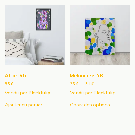
plusieurs
plusieurs
variations.
variations.
Les
Les
options
options
peuvent
peuvent
être
être
choisies
choisies
sur
sur
la
la
page
page
Afro-Dite
Melaninee. YB
du
du
produit
produit
Plage
35
€
25
€
–
31
€
de
Vendu par Blacktulip
Vendu par Blacktulip
prix :
Ce
25 €
Ajouter au panier
Choix des options
produit
à
a
31 €
plusieurs
variations.