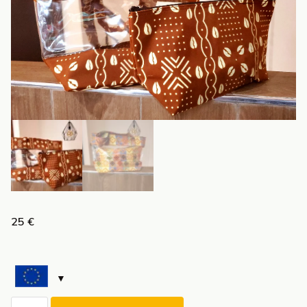
25
€
quantité