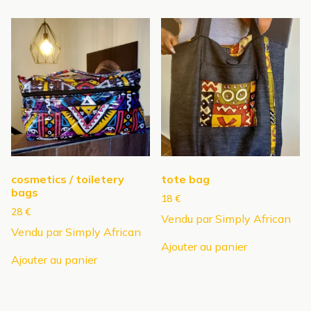
cosmetics / toiletery
tote bag
bags
18
€
28
€
Vendu par Simply African
Vendu par Simply African
Ajouter au panier
Ajouter au panier